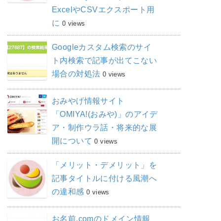
ExcelやCSVエクスポート用
に
0 views
Googleカスタム検索のサイ
ト内検索で記事が出てこない
場合の対処法
0 views
おみやげ情報サイト
「OMIYA!(おみや)」のアイデ
ア・制作ウラ話・将来的な展
開について
0 views
「メリット・デメリット」を
記事タイトルに付ける風潮へ
の違和感
0 views
お名前.comのドメイン情報