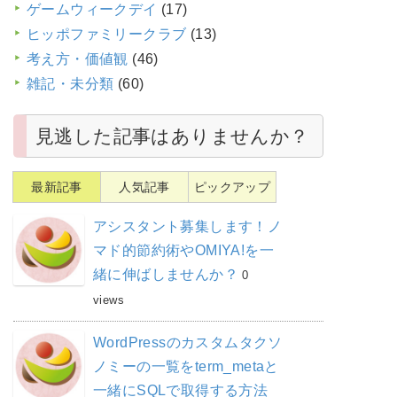
ゲームウィークデイ
(17)
ヒッポファミリークラブ
(13)
考え方・価値観
(46)
雑記・未分類
(60)
見逃した記事はありませんか？
最新記事
人気記事
ピックアップ
アシスタント募集します！ノ
マド的節約術やOMIYA!を一
緒に伸ばしませんか？
0
views
WordPressのカスタムタクソ
ノミーの一覧をterm_metaと
一緒にSQLで取得する方法