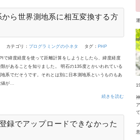
系から世界測地系に相互変換する方
運
1
カテゴリ：
プログラミングの小ネタ
タグ：
PHP
PIで緯度経度を使って距離計算をしようとしたら、緯度経度
類があることを知りました。 明石の135度とかいわれている
測地系でだそうです。それとは別に日本測地系というものもあ
数値が…
1
続きを読む
SV登録でアップロードできなかった