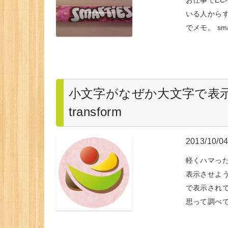
いる人から
でメモ。 smart
小文字がなぜか大文字で表示さ
transform
2013/10/0
軽くハマった
表示させよ
で表示され
思って調べ