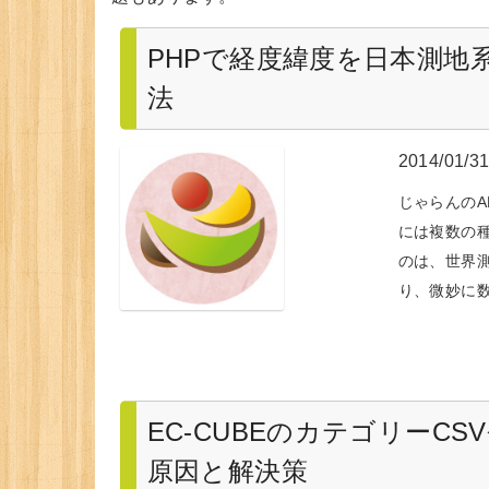
PHPで経度緯度を日本測地
法
2014/01/3
じゃらんのA
には複数の種
のは、世界
り、微妙に
EC-CUBEのカテゴリーC
原因と解決策