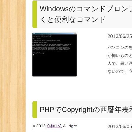
Windowsのコマンドプロ
くと便利なコマンド
2013/06/2
パソコンの
か怖いもの
人で、黒い
ないので、
PHPでCopyrightの西
2013/06/0