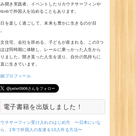
住み開き実践者。イベントしたりカウチサーフィンや
irbnbで外国人を泊めることもあります。
毎日を楽しく過ごして、未来も豊かに生きるのが目
標。
注文住宅、会社を辞める、子どもが産まれる、この3つ
をほぼ同時期に体験し、レールに乗っかった人生から
降りました。開き直った人生を送り、自分の気持ちに
素直に生きています。
詳細プロフィール
電子書籍を出版しました！
カウチサーフィン受け入れのはじめ方 〜日本にいな
がら、1年で外国人の友達を10人作る方法〜