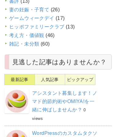
書評
(13)
妻の妊娠・子育て
(26)
ゲームウィークデイ
(17)
ヒッポファミリークラブ
(13)
考え方・価値観
(46)
雑記・未分類
(60)
見逃した記事はありませんか？
最新記事
人気記事
ピックアップ
アシスタント募集します！ノ
マド的節約術やOMIYA!を一
緒に伸ばしませんか？
0
views
WordPressのカスタムタクソ