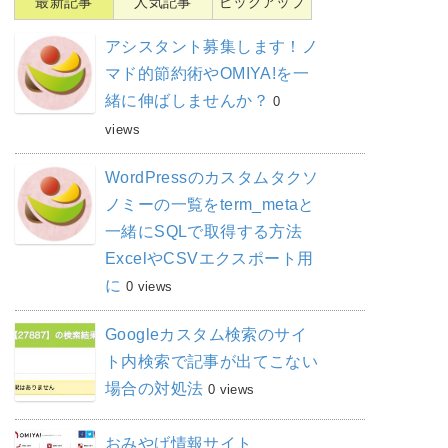
最新記事
人気記事
ピックアップ
アシスタント募集します！ノ
マド的節約術やOMIYA!を一
緒に伸ばしませんか？
0
views
WordPressのカスタムタクソ
ノミーの一覧をterm_metaと
一緒にSQLで取得する方法
ExcelやCSVエクスポート用
に
0 views
Googleカスタム検索のサイ
ト内検索で記事が出てこない
場合の対処法
0 views
おみやげ情報サイト