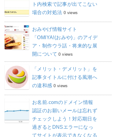
ト内検索で記事が出てこない
場合の対処法
0 views
おみやげ情報サイト
「OMIYA!(おみや)」のアイデ
ア・制作ウラ話・将来的な展
開について
0 views
「メリット・デメリット」を
記事タイトルに付ける風潮へ
の違和感
0 views
お名前.comのドメイン情報
認証のお願いメールは忘れず
チェックしよう！対応期日を
過ぎるとDNSエラーになっ
てサイトが表示できなくなる