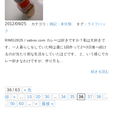
2012/09/25
カテゴリ：
雑記・未分類
タグ：
ライフハッ
ク
RIMG2825 / vaboo.com カレーは好きですか？私は大好きで
す。一人暮らしをしていた時は週に1回作って2〜3日食べ続け
るのが当たり前な生活をしていたほどです。 と、いう感じでカ
レー好きなわけですが、作り方も…
続きを読む
36 / 63
« 先
頭
«
...
10
20
30
...
34
35
36
37
38
..
.
50
60
...
»
最後 »