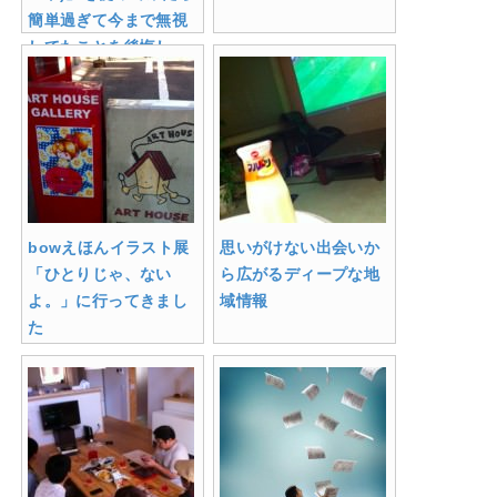
簡単過ぎて今まで無視
してたことを後悔し
た！
bowえほんイラスト展
思いがけない出会いか
「ひとりじゃ、ない
ら広がるディープな地
よ。」に行ってきまし
域情報
た