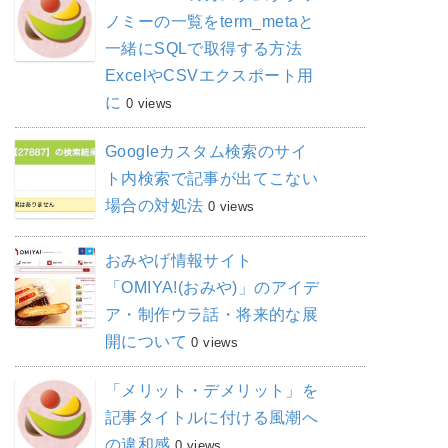
ノミーの一覧をterm_metaと
一緒にSQLで取得する方法
ExcelやCSVエクスポート用
に
0 views
Googleカスタム検索のサイ
ト内検索で記事が出てこない
場合の対処法
0 views
おみやげ情報サイト
「OMIYA!(おみや)」のアイデ
ア・制作ウラ話・将来的な展
開について
0 views
「メリット・デメリット」を
記事タイトルに付ける風潮へ
の違和感
0 views