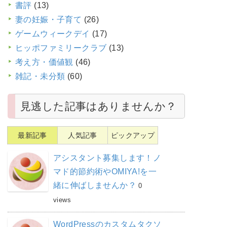
書評
(13)
妻の妊娠・子育て
(26)
ゲームウィークデイ
(17)
ヒッポファミリークラブ
(13)
考え方・価値観
(46)
雑記・未分類
(60)
見逃した記事はありませんか？
最新記事
人気記事
ピックアップ
アシスタント募集します！ノ
マド的節約術やOMIYA!を一
緒に伸ばしませんか？
0
views
WordPressのカスタムタクソ