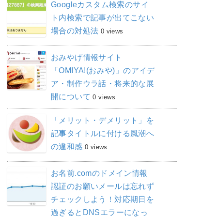
Googleカスタム検索のサイ
ト内検索で記事が出てこない
場合の対処法
0 views
おみやげ情報サイト
「OMIYA!(おみや)」のアイデ
ア・制作ウラ話・将来的な展
開について
0 views
「メリット・デメリット」を
記事タイトルに付ける風潮へ
の違和感
0 views
お名前.comのドメイン情報
認証のお願いメールは忘れず
チェックしよう！対応期日を
過ぎるとDNSエラーになっ