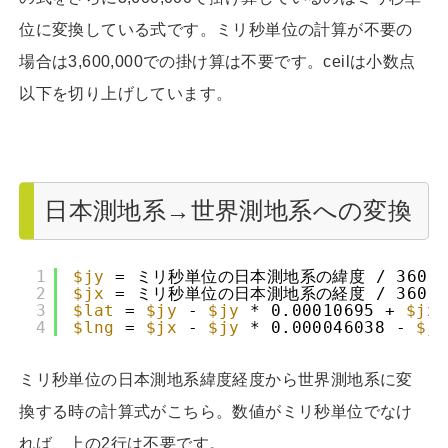
位に変換している式です。ミリ秒単位の計算が不要の
場合は3,600,000での掛け算は不要です。ceilは小数点
以下を切り上げしています。
日本測地系→世界測地系への変換
1
$jy
= ミリ秒単位の日本測地系の緯度 / 36000
2
$jx
= ミリ秒単位の日本測地系の経度 / 36000
3
$lat
=
$jy
-
$jy
* 0.00010695 +
$jx
4
$lng
=
$jx
-
$jy
* 0.000046038 -
$jx
ミリ秒単位の日本測地系緯度経度から世界測地系に変
換する時の計算式がこちら。数値がミリ秒単位でなけ
れば、上の2行は不要です。