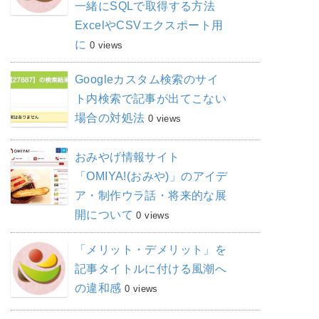
一緒にSQLで取得する方法
ExcelやCSVエクスポート用
に
0 views
Googleカスタム検索のサイ
ト内検索で記事が出てこない
場合の対処法
0 views
おみやげ情報サイト
「OMIYA!(おみや)」のアイデ
ア・制作ウラ話・将来的な展
開について
0 views
「メリット・デメリット」を
記事タイトルに付ける風潮へ
の違和感
0 views