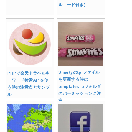
ルコード付き)
Smartyのtplファイル
PHPで楽天トラベルキ
を更新する時は
ーワード検索APIを使
templates_cフォルダ
う時の注意点とサンプ
のパーミッションに注
ル
意