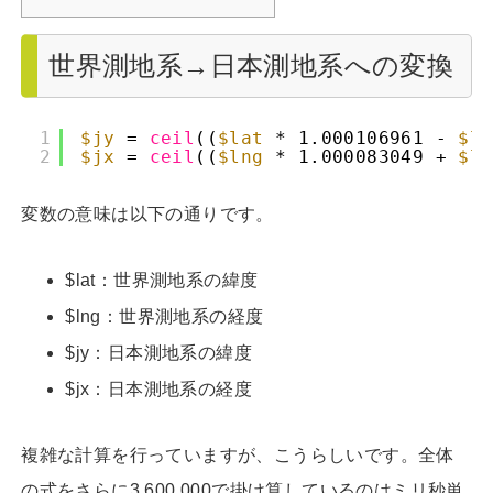
世界測地系→日本測地系への変換
1
$jy
=
ceil
((
$lat
* 1.000106961 -
$ln
2
$jx
=
ceil
((
$lng
* 1.000083049 +
$la
変数の意味は以下の通りです。
$lat：世界測地系の緯度
$lng：世界測地系の経度
$jy：日本測地系の緯度
$jx：日本測地系の経度
複雑な計算を行っていますが、こうらしいです。全体
の式をさらに3,600,000で掛け算しているのはミリ秒単