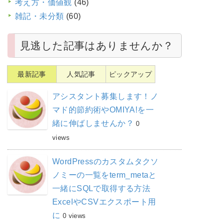
考え方・価値観
(46)
雑記・未分類
(60)
見逃した記事はありませんか？
最新記事
人気記事
ピックアップ
アシスタント募集します！ノ
マド的節約術やOMIYA!を一
緒に伸ばしませんか？
0
views
WordPressのカスタムタクソ
ノミーの一覧をterm_metaと
一緒にSQLで取得する方法
ExcelやCSVエクスポート用
に
0 views