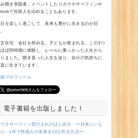
住み開き実践者。イベントしたりカウチサーフィンや
irbnbで外国人を泊めることもあります。
毎日を楽しく過ごして、未来も豊かに生きるのが目
標。
注文住宅、会社を辞める、子どもが産まれる、この3つ
をほぼ同時期に体験し、レールに乗っかった人生から
降りました。開き直った人生を送り、自分の気持ちに
素直に生きています。
詳細プロフィール
電子書籍を出版しました！
カウチサーフィン受け入れのはじめ方 〜日本にいな
がら、1年で外国人の友達を10人作る方法〜