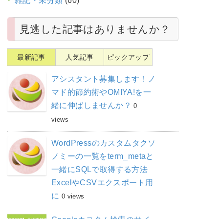
雑記・未分類
(60)
見逃した記事はありませんか？
最新記事
人気記事
ピックアップ
アシスタント募集します！ノ
マド的節約術やOMIYA!を一
緒に伸ばしませんか？
0
views
WordPressのカスタムタクソ
ノミーの一覧をterm_metaと
一緒にSQLで取得する方法
ExcelやCSVエクスポート用
に
0 views