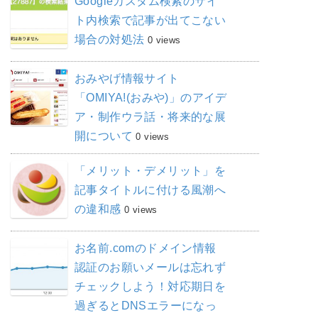
Googleカスタム検索のサイ
ト内検索で記事が出てこない
場合の対処法
0 views
おみやげ情報サイト
「OMIYA!(おみや)」のアイデ
ア・制作ウラ話・将来的な展
開について
0 views
「メリット・デメリット」を
記事タイトルに付ける風潮へ
の違和感
0 views
お名前.comのドメイン情報
認証のお願いメールは忘れず
チェックしよう！対応期日を
過ぎるとDNSエラーになっ