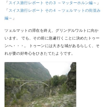
「
スイス旅行レポート その３ ～マッターホルン編～
」
「
スイス旅行レポート その４ ～ツェルマットの街並み
編～
」
ツェルマットの滞在を終え、グリンデルワルトに向か
います。 でも、その前に急遽行くことに決めたトゥー
ンへ・・・。 トゥーンには大きな城があるらしく、そ
れが妻の好奇心をひきたてたようです。