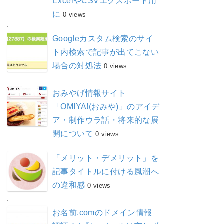
ExcelやCSVエクスポート用
に
0 views
Googleカスタム検索のサイ
ト内検索で記事が出てこない
場合の対処法
0 views
おみやげ情報サイト
「OMIYA!(おみや)」のアイデ
ア・制作ウラ話・将来的な展
開について
0 views
「メリット・デメリット」を
記事タイトルに付ける風潮へ
の違和感
0 views
お名前.comのドメイン情報