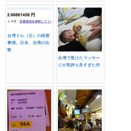
台湾ドル（元）の両替
事情。日本、台湾の比
較
台湾で受けたマッサー
ジが気持ち良すぎた件