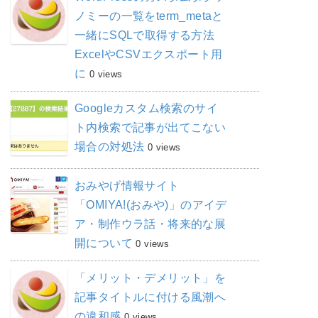
ノミーの一覧をterm_metaと
一緒にSQLで取得する方法
ExcelやCSVエクスポート用
に
0 views
Googleカスタム検索のサイ
ト内検索で記事が出てこない
場合の対処法
0 views
おみやげ情報サイト
「OMIYA!(おみや)」のアイデ
ア・制作ウラ話・将来的な展
開について
0 views
「メリット・デメリット」を
記事タイトルに付ける風潮へ
の違和感
0 views