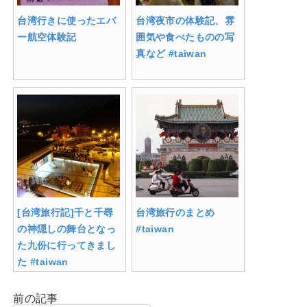
台湾行きに使ったエバ
台湾夜市の体験記、雰
ー航空体験記
囲気や食べたものの写
真など #taiwan
[台湾旅行記]千と千尋
台湾旅行のまとめ
の神隠しの舞台となっ
#taiwan
た九份に行ってきまし
た #taiwan
前の記事