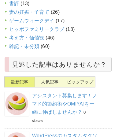
書評
(13)
妻の妊娠・子育て
(26)
ゲームウィークデイ
(17)
ヒッポファミリークラブ
(13)
考え方・価値観
(46)
雑記・未分類
(60)
見逃した記事はありませんか？
最新記事
人気記事
ピックアップ
アシスタント募集します！ノ
マド的節約術やOMIYA!を一
緒に伸ばしませんか？
0
views
WordPressのカスタムタクソ