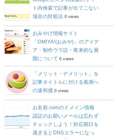
ト内検索で記事が出てこない
場合の対処法
0 views
おみやげ情報サイト
「OMIYA!(おみや)」のアイデ
ア・制作ウラ話・将来的な展
開について
0 views
「メリット・デメリット」を
記事タイトルに付ける風潮へ
の違和感
0 views
お名前.comのドメイン情報
認証のお願いメールは忘れず
チェックしよう！対応期日を
過ぎるとDNSエラーになっ