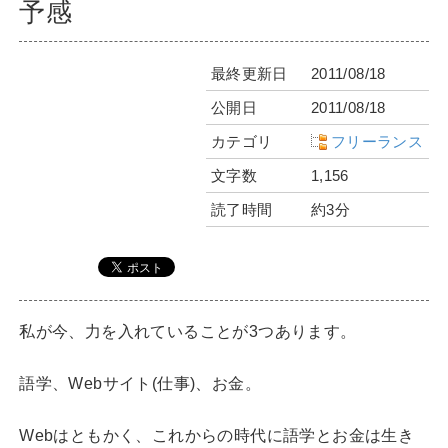
予感
最終更新日
2011/08/18
公開日
2011/08/18
カテゴリ
フリーランス
文字数
1,156
読了時間
約3分
私が今、力を入れていることが3つあります。
語学、Webサイト(仕事)、お金。
Webはともかく、これからの時代に語学とお金は生き