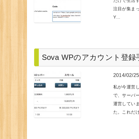
だけで生活す
注目が集ま
Y…
Sova WPのアカウント登
2014/02/2
私が今運営
で、サーバ
運営していま
た。これだ