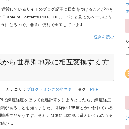
カ
essで運営しているサイトのブログ記事に目次をつけることができ
able of Contents Plus(TOC)」 パッと見でのページの内
ようになるので、非常に便利で重宝しています…
続きを読む
系から世界測地系に相互変換する方
1
カテゴリ：
プログラミングの小ネタ
タグ：
PHP
PIで緯度経度を使って距離計算をしようとしたら、緯度経度
類があることを知りました。 明石の135度とかいわれている
測地系でだそうです。それとは別に日本測地系というものもあ
数値が…