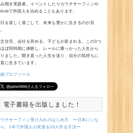
住み開き実践者。イベントしたりカウチサーフィンや
irbnbで外国人を泊めることもあります。
毎日を楽しく過ごして、未来も豊かに生きるのが目
標。
注文住宅、会社を辞める、子どもが産まれる、この3つ
をほぼ同時期に体験し、レールに乗っかった人生から
降りました。開き直った人生を送り、自分の気持ちに
素直に生きています。
詳細プロフィール
電子書籍を出版しました！
カウチサーフィン受け入れのはじめ方 〜日本にいな
がら、1年で外国人の友達を10人作る方法〜