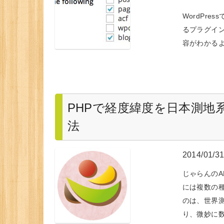
WordPr
るプラグイン「T
容がわかる
PHPで経度緯度を日本測地
法
2014/01/3
じゃらんのA
には複数の種
のは、世界
り、微妙に