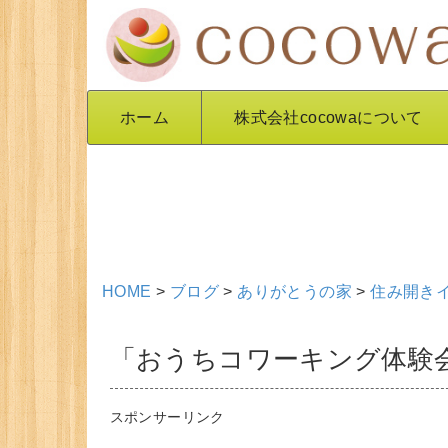
ホーム
株式会社cocowaについて
HOME
>
ブログ
>
ありがとうの家
>
住み開き
「おうちコワーキング体験会 J
スポンサーリンク