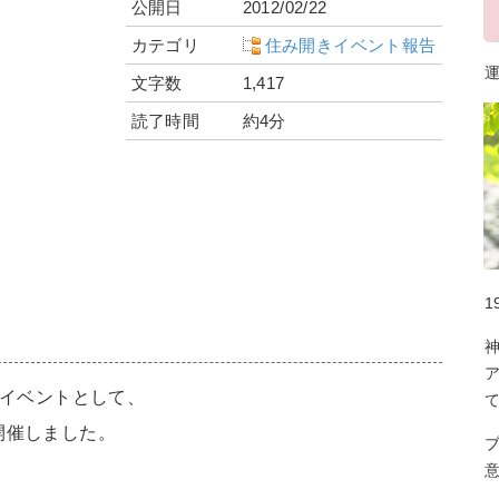
公開日
2012/02/22
カテゴリ
住み開きイベント報告
運
文字数
1,417
読了時間
約4分
1
放イベントとして、
を開催しました。