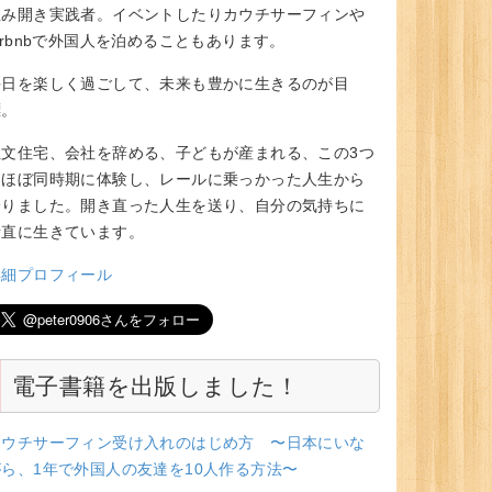
住み開き実践者。イベントしたりカウチサーフィンや
irbnbで外国人を泊めることもあります。
毎日を楽しく過ごして、未来も豊かに生きるのが目
標。
注文住宅、会社を辞める、子どもが産まれる、この3つ
をほぼ同時期に体験し、レールに乗っかった人生から
降りました。開き直った人生を送り、自分の気持ちに
素直に生きています。
詳細プロフィール
電子書籍を出版しました！
カウチサーフィン受け入れのはじめ方 〜日本にいな
がら、1年で外国人の友達を10人作る方法〜