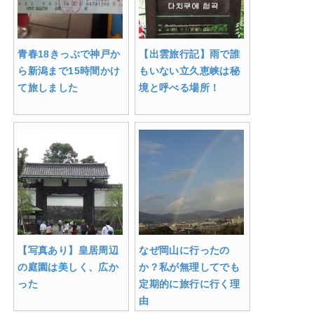
青春18きっぷで神戸か
【出雲旅行記】雨で誰
ら新潟まで15時間かけ
もいない立久恵峡は秘
て旅しました
境と呼べる場所！
【写真あり】皇居周辺
なぜ岡山に行ったの
の庭園は美しく、広か
か？私が無理してでも
った
定期的に旅行に行く理
由