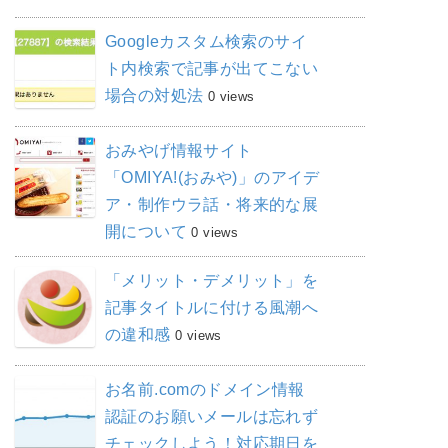
Googleカスタム検索のサイ
ト内検索で記事が出てこない
場合の対処法
0 views
おみやげ情報サイト
「OMIYA!(おみや)」のアイデ
ア・制作ウラ話・将来的な展
開について
0 views
「メリット・デメリット」を
記事タイトルに付ける風潮へ
の違和感
0 views
お名前.comのドメイン情報
認証のお願いメールは忘れず
チェックしよう！対応期日を