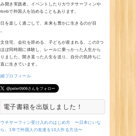
住み開き実践者。イベントしたりカウチサーフィンや
irbnbで外国人を泊めることもあります。
毎日を楽しく過ごして、未来も豊かに生きるのが目
標。
注文住宅、会社を辞める、子どもが産まれる、この3つ
をほぼ同時期に体験し、レールに乗っかった人生から
降りました。開き直った人生を送り、自分の気持ちに
素直に生きています。
詳細プロフィール
電子書籍を出版しました！
カウチサーフィン受け入れのはじめ方 〜日本にいな
がら、1年で外国人の友達を10人作る方法〜