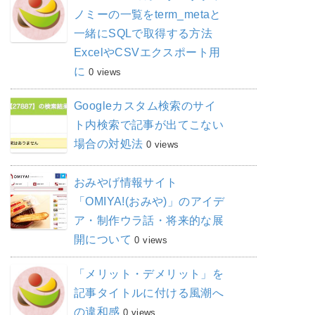
ノミーの一覧をterm_metaと
一緒にSQLで取得する方法
ExcelやCSVエクスポート用
に
0 views
Googleカスタム検索のサイ
ト内検索で記事が出てこない
場合の対処法
0 views
おみやげ情報サイト
「OMIYA!(おみや)」のアイデ
ア・制作ウラ話・将来的な展
開について
0 views
「メリット・デメリット」を
記事タイトルに付ける風潮へ
の違和感
0 views