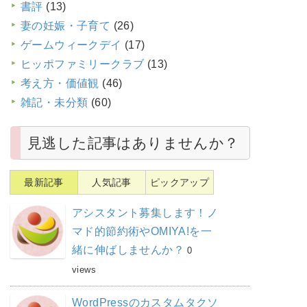
書評
(13)
妻の妊娠・子育て
(26)
ゲームウィークデイ
(17)
ヒッポファミリークラブ
(13)
考え方・価値観
(46)
雑記・未分類
(60)
見逃した記事はありませんか？
最新記事
人気記事
ピックアップ
アシスタント募集します！ノ
マド的節約術やOMIYA!を一
緒に伸ばしませんか？
0
views
WordPressのカスタムタクソ