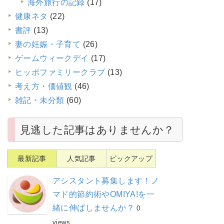
海外旅行の記録
(17)
健康ネタ
(22)
書評
(13)
妻の妊娠・子育て
(26)
ゲームウィークデイ
(17)
ヒッポファミリークラブ
(13)
考え方・価値観
(46)
雑記・未分類
(60)
見逃した記事はありませんか？
最新記事
人気記事
ピックアップ
アシスタント募集します！ノ
マド的節約術やOMIYA!を一
緒に伸ばしませんか？
0
views