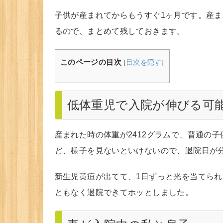
子供が産まれてからもうすぐ1ヶ月です。産
るので、まとめて残しておきます。
このページの目次
[
目次を隠す
]
低体重児で入院が伸びる可
産まれた時の体重が2412グラムで、普通の
ど、様子を見ないといけないので、退院日が
新生児黄疸が出てて、1日ずっと光を当てら
ともなく退院できてホッとしました。