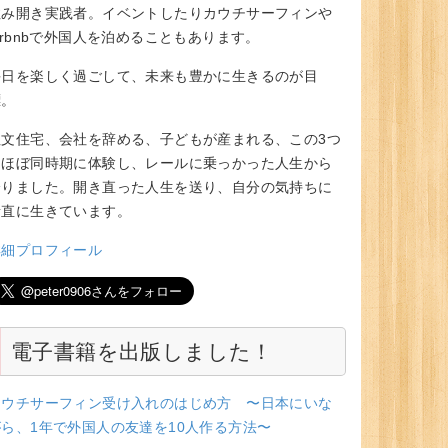
住み開き実践者。イベントしたりカウチサーフィンや
irbnbで外国人を泊めることもあります。
毎日を楽しく過ごして、未来も豊かに生きるのが目
標。
注文住宅、会社を辞める、子どもが産まれる、この3つ
をほぼ同時期に体験し、レールに乗っかった人生から
降りました。開き直った人生を送り、自分の気持ちに
素直に生きています。
詳細プロフィール
電子書籍を出版しました！
カウチサーフィン受け入れのはじめ方 〜日本にいな
がら、1年で外国人の友達を10人作る方法〜