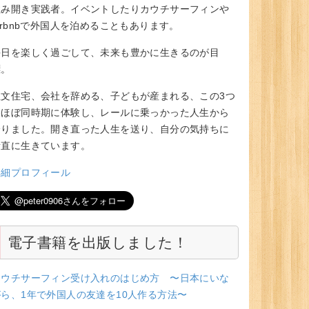
住み開き実践者。イベントしたりカウチサーフィンや
irbnbで外国人を泊めることもあります。
毎日を楽しく過ごして、未来も豊かに生きるのが目
標。
注文住宅、会社を辞める、子どもが産まれる、この3つ
をほぼ同時期に体験し、レールに乗っかった人生から
降りました。開き直った人生を送り、自分の気持ちに
素直に生きています。
詳細プロフィール
電子書籍を出版しました！
カウチサーフィン受け入れのはじめ方 〜日本にいな
ag
->name .
'</a> ('
.
$tag
->
count
.
")</li>"
がら、1年で外国人の友達を10人作る方法〜