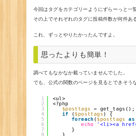
今回はタグをカテゴリーようにずらーっと一
その上でそれぞれのタグに投稿件数が何件あ
これ、ずっとやりたかったんですよ。
思ったよりも簡単！
調べてもなかなか載っていませんでした。
でも、公式の関数のページを見るとできそう
1
<ul>
2
<?php
3
$posttags
= get_tags();
4
if
(
$posttags
) {
5
foreach
(
$posttags
as
6
echo
'<li><a href
7
}
8
}