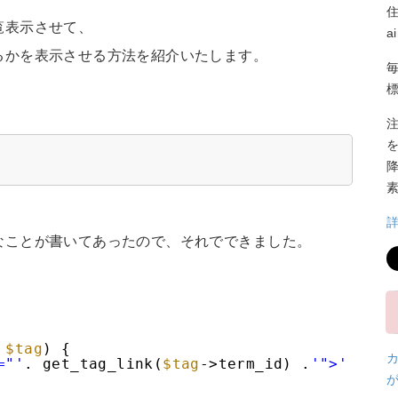
覧表示させて、
a
るかを表示させる方法を紹介いたします。
なことが書いてあったので、それでできました。
$tag
) {
="'
. get_tag_link(
$tag
->term_id) .
'">'
.
$t