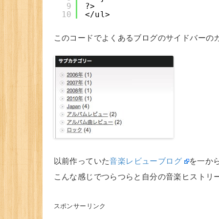
9
?>
10
</ul>
このコードでよくあるブログのサイドバーの
以前作っていた
音楽レビューブログ
を一か
こんな感じでつらつらと自分の音楽ヒストリ
スポンサーリンク