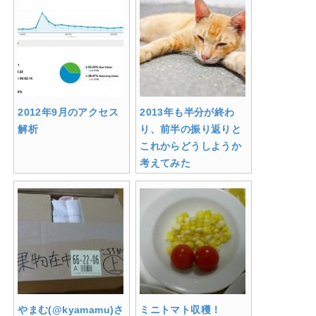
2012年9月のアクセス
2013年も半分が終わ
解析
り、前半の振り返りと
これからどうしようか
考えてみた
やまむ(@kyamamu)さ
ミニトマト収穫！