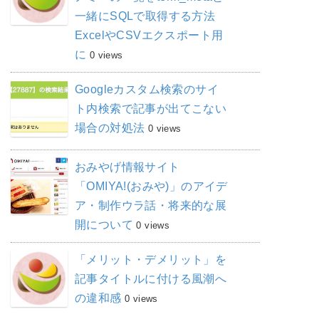
一緒にSQLで取得する方法
ExcelやCSVエクスポート用
に
0 views
Googleカスタム検索のサイ
ト内検索で記事が出てこない
場合の対処法
0 views
おみやげ情報サイト
「OMIYA!(おみや)」のアイデ
ア・制作ウラ話・将来的な展
開について
0 views
「メリット・デメリット」を
記事タイトルに付ける風潮へ
の違和感
0 views