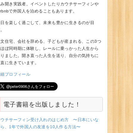
住み開き実践者。イベントしたりカウチサーフィンや
irbnbで外国人を泊めることもあります。
毎日を楽しく過ごして、未来も豊かに生きるのが目
標。
注文住宅、会社を辞める、子どもが産まれる、この3つ
をほぼ同時期に体験し、レールに乗っかった人生から
降りました。開き直った人生を送り、自分の気持ちに
素直に生きています。
詳細プロフィール
電子書籍を出版しました！
カウチサーフィン受け入れのはじめ方 〜日本にいな
がら、1年で外国人の友達を10人作る方法〜