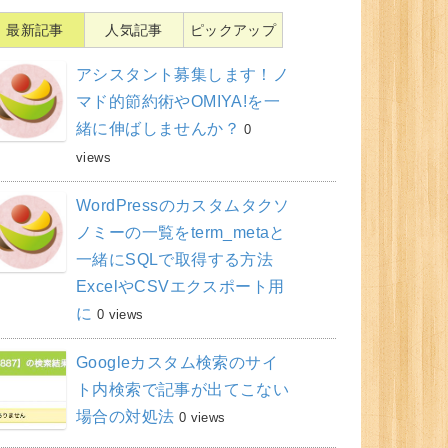
最新記事
人気記事
ピックアップ
アシスタント募集します！ノ
マド的節約術やOMIYA!を一
緒に伸ばしませんか？
0
views
WordPressのカスタムタクソ
ノミーの一覧をterm_metaと
一緒にSQLで取得する方法
ExcelやCSVエクスポート用
に
0 views
Googleカスタム検索のサイ
ト内検索で記事が出てこない
場合の対処法
0 views