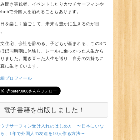
住み開き実践者。イベントしたりカウチサーフィンや
irbnbで外国人を泊めることもあります。
毎日を楽しく過ごして、未来も豊かに生きるのが目
標。
注文住宅、会社を辞める、子どもが産まれる、この3つ
をほぼ同時期に体験し、レールに乗っかった人生から
降りました。開き直った人生を送り、自分の気持ちに
素直に生きています。
詳細プロフィール
電子書籍を出版しました！
カウチサーフィン受け入れのはじめ方 〜日本にいな
がら、1年で外国人の友達を10人作る方法〜