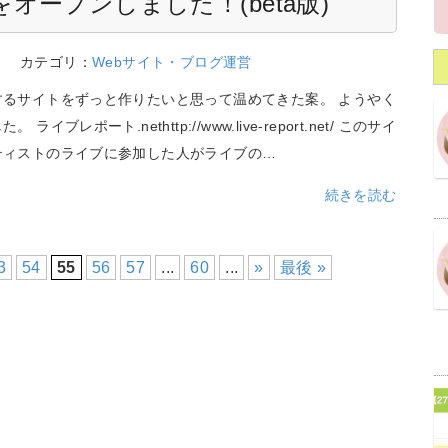
ープンしました！(beta版)
0
カテゴリ：
Webサイト・ブログ運営
するサイトをずっと作りたいと思って温めてきた案。 ようやく
ライブレポート.nethttp://www.live-report.net/ このサイ
ティストのライブに参加した人がライブの…
続きを読む
3
54
55
56
57
...
60
...
»
最後 »