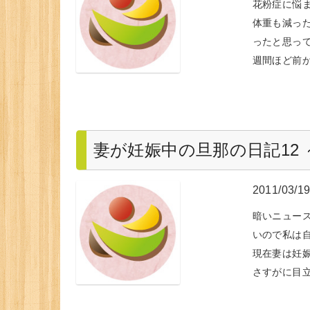
花粉症に悩
体重も減っ
ったと思っ
週間ほど前
妻が妊娠中の旦那の日記12
2011/03/1
暗いニュー
いので私は
現在妻は妊
さすがに目