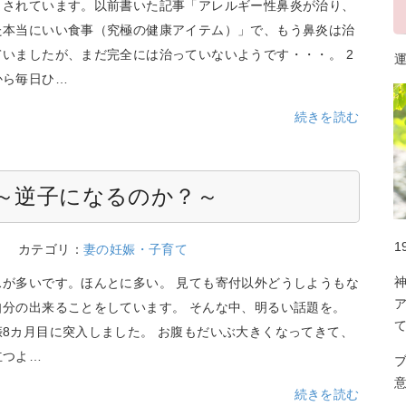
まされています。以前書いた記事「アレルギー性鼻炎が治り、
た本当にいい食事（究極の健康アイテム）」で、もう鼻炎は治
ていましたが、まだ完全には治っていないようです・・・。 2
運
から毎日ひ…
続きを読む
 ～逆子になるのか？～
1
9
カテゴリ：
妻の妊娠・子育て
スが多いです。ほんとに多い。 見ても寄付以外どうしようもな
自分の出来ることをしています。 そんな中、明るい話題を。
娠8カ月目に突入しました。 お腹もだいぶ大きくなってきて、
立つよ…
続きを読む