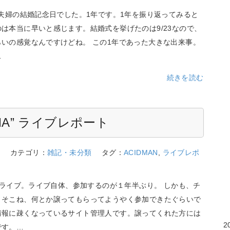
ち夫婦の結婚記念日でした。1年です。1年を振り返ってみると
は本当に早いと感じます。結婚式を挙げたのは9/23なので、
らいの感覚なんですけどね。 この1年であった大きな出来事。
…
続きを読む
ALMA” ライブレポート
6
カテゴリ：
雑記・未分類
タグ：
ACIDMAN
,
ライブレポ
Nのライブ。ライブ自体、参加するのが１年半ぶり。 しかも、チ
りそこね、何とか譲ってもらってようやく参加できたぐらいで
情報に疎くなっているサイト管理人です。譲ってくれた方には
2
です。…