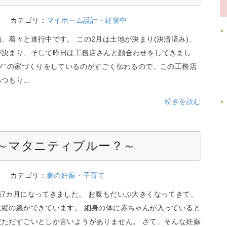
7
カテゴリ：
マイホーム設計・建築中
、着々と進行中です。 この2月は土地が決まり(決済済み)、
が決まり、そして昨日は工務店さんと顔合わせをしてきまし
ノ”の家づくりをしているのがすごく伝わるので、この工務店
るつもり…
続きを読む
 ～マタニティブルー？～
6
カテゴリ：
妻の妊娠・子育て
娠7カ月になってきました。 お腹もだいぶ大きくなってきて、
に縦の線ができています。 細身の体に赤ちゃんが入っていると
だただすごいとしか言いようがありません。 さて、そんな妊娠