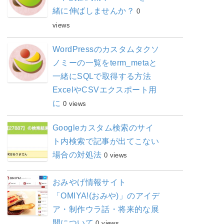
緒に伸ばしませんか？
0
views
WordPressのカスタムタクソ
ノミーの一覧をterm_metaと
一緒にSQLで取得する方法
ExcelやCSVエクスポート用
に
0 views
Googleカスタム検索のサイ
ト内検索で記事が出てこない
場合の対処法
0 views
おみやげ情報サイト
「OMIYA!(おみや)」のアイデ
ア・制作ウラ話・将来的な展
開について
0 views